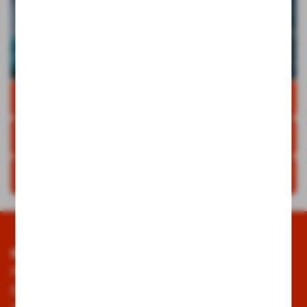
IMPRESSIONEN
MITGLIED WERDEN
SPENDEN & SPONSORING
KULTURWACHE Sickenhausen
Förderverein Ortskern Sickenhausen e. V.
Eichgartenstraße 6