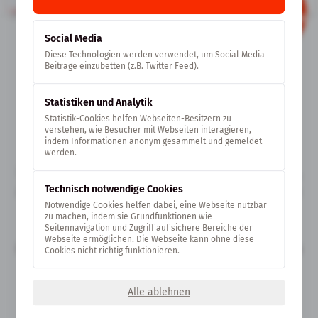
JETZT MITGLIED WERDEN!
Social Media
VON DER
Diese Technologien werden verwendet, um Social Media
Beiträge einzubetten (z.B. Twitter Feed).
FEUERWACHE
ZUM
Statistiken und Analytik
BÜRGERHAUS
Statistik-Cookies helfen Webseiten-Besitzern zu
verstehen, wie Besucher mit Webseiten interagieren,
indem Informationen anonym gesammelt und gemeldet
werden.
Konzerte, Kleinkunst, Events für Groß und Klein,
Technisch notwendige Cookies
Ausstellungen und vieles mehr – und das mitten
Notwendige Cookies helfen dabei, eine Webseite nutzbar
im Ort. Das ist die Idee, die hinter dem Projekt
zu machen, indem sie Grundfunktionen wie
KULTURWACHE steht. Der Umbau des alten
Seitennavigation und Zugriff auf sichere Bereiche der
Webseite ermöglichen. Die Webseite kann ohne diese
Feuerwehrhauses im Ortskern von Sickenhausen
Cookies nicht richtig funktionieren.
zum Bürgerhaus KULTURWACHE soll aus dieser
Idee Realität werden lassen.
Alle ablehnen